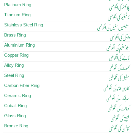
Platinum Ring
پلاٹینم کی انگوٹھی
Titanium Ring
ٹائٹینیم کی انگوٹھی
Stainless Steel Ring
سٹینلیس سٹیل کی انگوٹھی
Brass Ring
پیتل کی انگوٹھی
Aluminium Ring
ایلومینیم کی انگوٹھی
Copper Ring
تانبے کی انگوٹھی
Alloy Ring
کھوٹ کی انگوٹھی
Steel Ring
سٹیل کی انگوٹھی
Carbon Fiber Ring
کاربن فائبر کی انگوٹھی
Ceramic Ring
سرامک کی انگوٹھی
Cobalt Ring
کوبالٹ کی انگوٹھی
Glass Ring
شیشے کی انگوٹھی
Bronze Ring
کانسی کی انگوٹھی