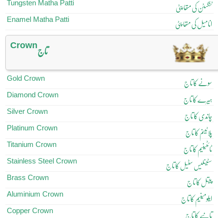
Tungsten Matha Patti
ٹنگسٹن کی متھا پٹی
Enamel Matha Patti
انامیل کی متھا پٹی
Crown
تاج
Gold Crown
سونے کا تاج
Diamond Crown
ہیرے کا تاج
Silver Crown
چاندی کا تاج
Platinum Crown
پلاٹینم کا تاج
Titanium Crown
ٹائٹینیم کا تاج
Stainless Steel Crown
سٹینلیس سٹیل کا تاج
Brass Crown
پیتل کا تاج
Aluminium Crown
ایلومینیم کا تاج
Copper Crown
تانبے کا تاج