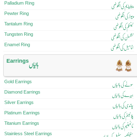
Palladium Ring
پیلیڈیم کی انگوٹھی
Pewter Ring
پیوٹر کی انگوٹھی
Tantalum Ring
ٹینٹلم کی انگوٹھی
Tungsten Ring
ٹنگسٹن کی انگوٹھی
Enamel Ring
انامیل کی انگوٹھی
Earrings
بالیاں
Gold Earrings
سونے کی بالیاں
Diamond Earrings
ہیرے کی بالیاں
Silver Earrings
چاندی کی بالیاں
Platinum Earrings
پلاٹینم کی بالیاں
Titanium Earrings
ٹائٹینیم کی بالیاں
Stainless Steel Earrings
سٹینلیس سٹیل کی بالیاں