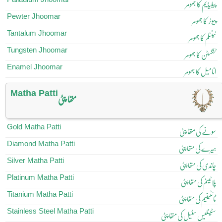
پیلیڈیم کا جھومر
Pewter Jhoomar
پیوٹر کا جھومر
Tantalum Jhoomar
ٹینٹلم کا جھومر
Tungsten Jhoomar
ٹنگسٹن کا جھومر
Enamel Jhoomar
انامیل کا جھومر
Matha Patti
متھا پٹی
Gold Matha Patti
سونے کی متھا پٹی
Diamond Matha Patti
ہیرے کی متھا پٹی
Silver Matha Patti
چاندی کی متھا پٹی
Platinum Matha Patti
پلاٹینم کی متھا پٹی
Titanium Matha Patti
ٹائٹینیم کی متھا پٹی
Stainless Steel Matha Patti
سٹینلیس سٹیل کی متھا پٹی