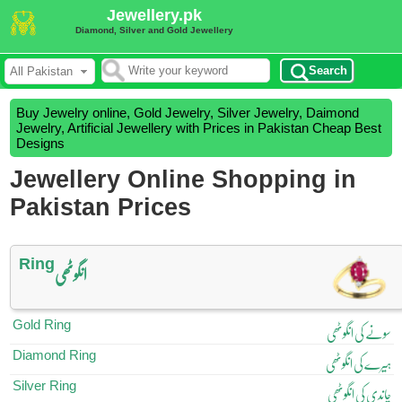
Jewellery.pk
Diamond, Silver and Gold Jewellery
Search
Buy Jewelry online, Gold Jewelry, Silver Jewelry, Daimond
Jewelry, Artificial Jewellery with Prices in Pakistan Cheap Best
Designs
Jewellery Online Shopping in
Pakistan Prices
Ring
انگوٹھی
Gold Ring
سونے کی انگوٹھی
Diamond Ring
ہیرے کی انگوٹھی
Silver Ring
چاندی کی انگوٹھی