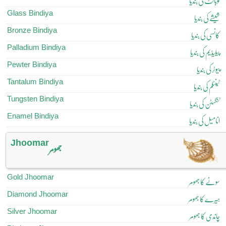
کوبالٹ کی بندیا
Glass Bindiya
شیشے کی بندیا
Bronze Bindiya
کانسی کی بندیا
Palladium Bindiya
پیلیڈیم کی بندیا
Pewter Bindiya
پیوٹر کی بندیا
Tantalum Bindiya
ٹینٹلم کی بندیا
Tungsten Bindiya
ٹنگسٹن کی بندیا
Enamel Bindiya
انامیل کی بندیا
Jhoomar
جھومر
Gold Jhoomar
سونے کا جھومر
Diamond Jhoomar
ہیرے کا جھومر
Silver Jhoomar
چاندی کا جھومر