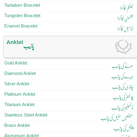
Tantalum Bracelet
ٹینٹلم کا کڑا
Tungsten Bracelet
ٹنگسٹن کا کڑا
Enamel Bracelet
انامیل کا کڑا
Anklet
پازیب
Gold Anklet
سونے کی پازیب
Diamond Anklet
ہیرے کی پازیب
Silver Anklet
چاندی کی پازیب
Platinum Anklet
پلاٹینم کی پازیب
Titanium Anklet
ٹائٹینیم کی پازیب
Stainless Steel Anklet
سٹینلیس سٹیل کی پازیب
Brass Anklet
پیتل کی پازیب
Aluminium Anklet