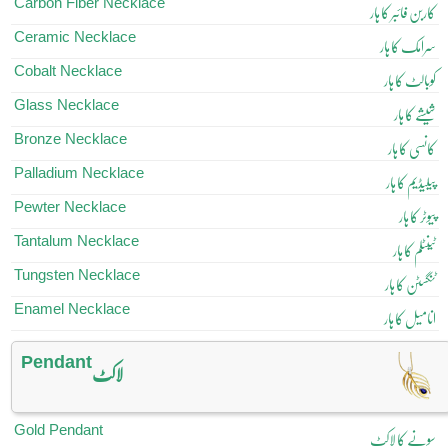
Carbon Fiber Necklace
کاربن فائبر کا ہار
Ceramic Necklace
سرامک کا ہار
Cobalt Necklace
کوبالٹ کا ہار
Glass Necklace
شیشے کا ہار
Bronze Necklace
کانسی کا ہار
Palladium Necklace
پیلیڈیم کا ہار
Pewter Necklace
پیوٹر کا ہار
Tantalum Necklace
ٹینٹلم کا ہار
Tungsten Necklace
ٹنگسٹن کا ہار
Enamel Necklace
انامیل کا ہار
Pendant
لاکٹ
Gold Pendant
سونے کا لاکٹ