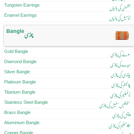
Tungsten Earrings
ٹنگسٹن کی بالیاں
Enamel Earrings
انامیل کی بالیاں
Bangle
چوڑی
Gold Bangle
سونے کی چوڑی
Diamond Bangle
ہیرے کی چوڑی
Silver Bangle
چاندی کی چوڑی
Platinum Bangle
پلاٹینم کی چوڑی
Titanium Bangle
ٹائٹینیم کی چوڑی
Stainless Steel Bangle
سٹینلیس سٹیل کی چوڑی
Brass Bangle
پیتل کی چوڑی
Aluminium Bangle
ایلومینیم کی چوڑی
Copper Bangle