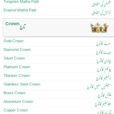
Tungsten Matha Patti
ٹنگسٹن کی متھا پٹی
Enamel Matha Patti
انامیل کی متھا پٹی
Crown
تاج
Gold Crown
سونے کا تاج
Diamond Crown
ہیرے کا تاج
Silver Crown
چاندی کا تاج
Platinum Crown
پلاٹینم کا تاج
Titanium Crown
ٹائٹینیم کا تاج
Stainless Steel Crown
سٹینلیس سٹیل کا تاج
Brass Crown
پیتل کا تاج
Aluminium Crown
ایلومینیم کا تاج
Copper Crown
تانبے کا تاج