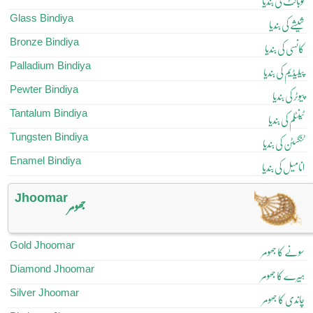
کوبالٹ کی بندیا
Glass Bindiya
شیشے کی بندیا
Bronze Bindiya
کانسی کی بندیا
Palladium Bindiya
پیلیڈیم کی بندیا
Pewter Bindiya
پیوٹر کی بندیا
Tantalum Bindiya
ٹینٹلم کی بندیا
Tungsten Bindiya
ٹنگسٹن کی بندیا
Enamel Bindiya
انامیل کی بندیا
Jhoomar
جھومر
Gold Jhoomar
سونے کا جھومر
Diamond Jhoomar
ہیرے کا جھومر
Silver Jhoomar
چاندی کا جھومر