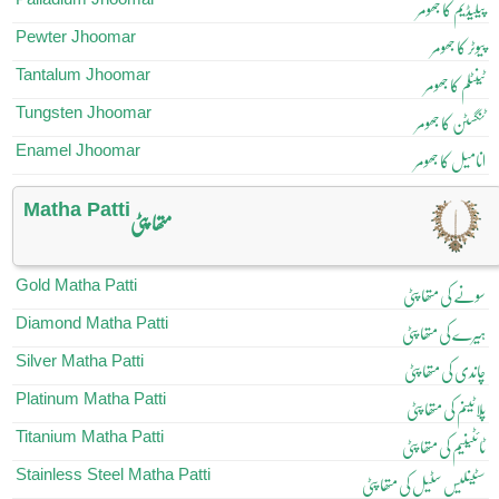
پیلیڈیم کا جھومر
Pewter Jhoomar
پیوٹر کا جھومر
Tantalum Jhoomar
ٹینٹلم کا جھومر
Tungsten Jhoomar
ٹنگسٹن کا جھومر
Enamel Jhoomar
انامیل کا جھومر
Matha Patti
متھا پٹی
Gold Matha Patti
سونے کی متھا پٹی
Diamond Matha Patti
ہیرے کی متھا پٹی
Silver Matha Patti
چاندی کی متھا پٹی
Platinum Matha Patti
پلاٹینم کی متھا پٹی
Titanium Matha Patti
ٹائٹینیم کی متھا پٹی
Stainless Steel Matha Patti
سٹینلیس سٹیل کی متھا پٹی