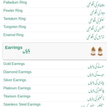
Palladium Ring
پیلیڈیم کی انگوٹھی
Pewter Ring
پیوٹر کی انگوٹھی
Tantalum Ring
ٹینٹلم کی انگوٹھی
Tungsten Ring
ٹنگسٹن کی انگوٹھی
Enamel Ring
انامیل کی انگوٹھی
Earrings
بالیاں
Gold Earrings
سونے کی بالیاں
Diamond Earrings
ہیرے کی بالیاں
Silver Earrings
چاندی کی بالیاں
Platinum Earrings
پلاٹینم کی بالیاں
Titanium Earrings
ٹائٹینیم کی بالیاں
Stainless Steel Earrings
سٹینلیس سٹیل کی بالیاں