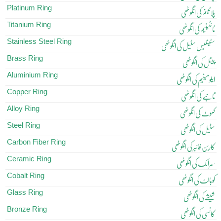
Platinum Ring
پلاٹینم کی انگوٹھی
Titanium Ring
ٹائٹینیم کی انگوٹھی
Stainless Steel Ring
سٹینلیس سٹیل کی انگوٹھی
Brass Ring
پیتل کی انگوٹھی
Aluminium Ring
ایلومینیم کی انگوٹھی
Copper Ring
تانبے کی انگوٹھی
Alloy Ring
کھوٹ کی انگوٹھی
Steel Ring
سٹیل کی انگوٹھی
Carbon Fiber Ring
کاربن فائبر کی انگوٹھی
Ceramic Ring
سرامک کی انگوٹھی
Cobalt Ring
کوبالٹ کی انگوٹھی
Glass Ring
شیشے کی انگوٹھی
Bronze Ring
کانسی کی انگوٹھی