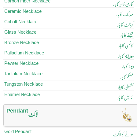
Carbon Fiber Necklace
کاربن فائبر کا ہار
Ceramic Necklace
سرامک کا ہار
Cobalt Necklace
کوبالٹ کا ہار
Glass Necklace
شیشے کا ہار
Bronze Necklace
کانسی کا ہار
Palladium Necklace
پیلیڈیم کا ہار
Pewter Necklace
پیوٹر کا ہار
Tantalum Necklace
ٹینٹلم کا ہار
Tungsten Necklace
ٹنگسٹن کا ہار
Enamel Necklace
انامیل کا ہار
Pendant
لاکٹ
Gold Pendant
سونے کا لاکٹ