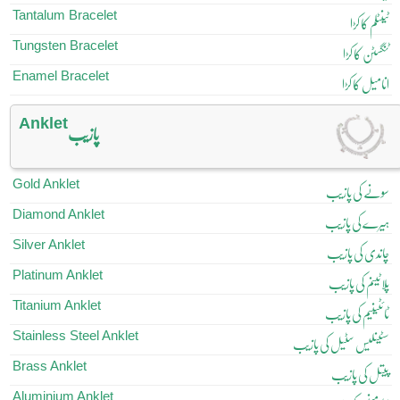
Tantalum Bracelet
ٹینٹلم کا کڑا
Tungsten Bracelet
ٹنگسٹن کا کڑا
Enamel Bracelet
انامیل کا کڑا
Anklet
پازیب
Gold Anklet
سونے کی پازیب
Diamond Anklet
ہیرے کی پازیب
Silver Anklet
چاندی کی پازیب
Platinum Anklet
پلاٹینم کی پازیب
Titanium Anklet
ٹائٹینیم کی پازیب
Stainless Steel Anklet
سٹینلیس سٹیل کی پازیب
Brass Anklet
پیتل کی پازیب
Aluminium Anklet