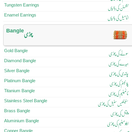
Tungsten Earrings
ٹنگسٹن کی بالیاں
Enamel Earrings
انامیل کی بالیاں
Bangle
چوڑی
Gold Bangle
سونے کی چوڑی
Diamond Bangle
ہیرے کی چوڑی
Silver Bangle
چاندی کی چوڑی
Platinum Bangle
پلاٹینم کی چوڑی
Titanium Bangle
ٹائٹینیم کی چوڑی
Stainless Steel Bangle
سٹینلیس سٹیل کی چوڑی
Brass Bangle
پیتل کی چوڑی
Aluminium Bangle
ایلومینیم کی چوڑی
Copper Bangle