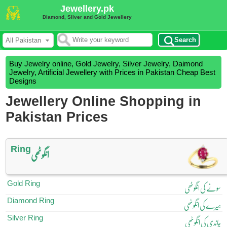
Jewellery.pk
Diamond, Silver and Gold Jewellery
Search
Buy Jewelry online, Gold Jewelry, Silver Jewelry, Daimond
Jewelry, Artificial Jewellery with Prices in Pakistan Cheap Best
Designs
Jewellery Online Shopping in
Pakistan Prices
Ring
انگوٹھی
Gold Ring
سونے کی انگوٹھی
Diamond Ring
ہیرے کی انگوٹھی
Silver Ring
چاندی کی انگوٹھی